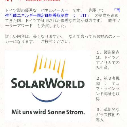
ドイツ製の優秀な パネルメーカー です。 先駆けて、
「再
生可能エネルギー固定価格香取制度 ： FIT」
の制度を進め
てきた国、ドイツで証明された優秀な性能が魅力です。 昨年ソ
ーラーアワード も受賞しました。
詳しい内容は、長くなりますが、 なんて言ってもお勧めのメー
カーになります。 ご検討ください。
１、製造拠点
は、ドイツと
アメリカでの
み生産。
２、第３者機
関 ： テュ
フ・ラインラ
ンド認証を取
得
３、革新的な
ガラス技術の
導入