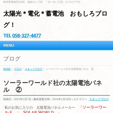
岐阜県瑞穂市の(有) 協栄ポンプ店 「すいすい工房」のブログです。
太陽光＊電化＊蓄電池 おもしろブロ
グ！
TEL
058-327-4477
MENU
ブログ
HOME
»
ブログ
»
スタッフブログ
»
ソーラーワールド社の太陽電池パネル ②
ソーラーワールド社の太陽電池パネ
ル ②
投稿日 : 2015年3月7日
最終更新日時 : 2016年1月29日
カテゴリー :
スタッフブログ
ソーラーワー
私のお気に入りの 太陽電池パネルメーカー
「
S
W
ルド
OLAR
ORLD
：
」