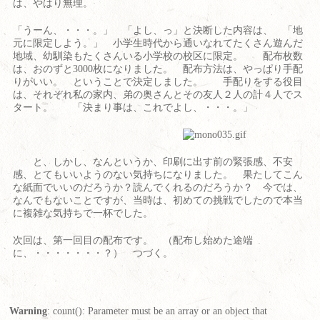
は、やはり無理。
「うーん、・・・。」 「よし、っ」と決断した内容は、 「地
元に限定しよう。」 小学生時代から通いなれてたくさん遊んだ
地域、幼馴染もたくさんいる小学校の校区に限定。 配布枚数
は、おのずと3000枚になりました。 配布方法は、やっぱり手配
りがいい。 ということで決定しました。 手配りをする役目
は、それぞれ私の家内、弟の奥さんとその友人２人の計４人でス
タート。 「決まり事は、これでよし、・・・。」
と、しかし、なんというか、印刷に出す前の緊張感、不安
感、とてもいいようのない気持ちになりました。 果たしてこん
な紙面でいいのだろうか？読んでくれるのだろうか？ 今では、
なんでもないことですが、当時は、初めての挑戦でしたので本当
に複雑な気持ちで一杯でした。
次回は、第一回目の配布です。 （配布し始めた途端
に、・・・・・・・？） つづく。
Warning
: count(): Parameter must be an array or an object that