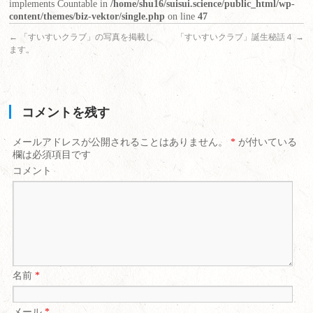
implements Countable in
/home/shu16/suisui.science/public_html/wp-
content/themes/biz-vektor/single.php
on line
47
←
「すいすいクラブ」の写真を掲載し
「すいすいクラブ」誕生秘話４
→
ます。
コメントを残す
メールアドレスが公開されることはありません。
*
が付いている
欄は必須項目です
コメント
名前
*
メール
*