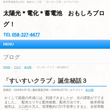
岐阜県瑞穂市の(有) 協栄ポンプ店 「すいすい工房」のブログです。
太陽光＊電化＊蓄電池 おもしろブロ
グ！
TEL
058-327-4477
MENU
ブログ
HOME
»
ブログ
»
未分類
»
「すいすいクラブ」誕生秘話３
「すいすいクラブ」誕生秘話３
投稿日 : 2008年6月7日
最終更新日時 : 2008年6月7日
カテゴリー :
未分類
かくして紙面の作成には、到達できましたが、次の課題がでてき
ました。 配布エリヤと配布枚数、配布方法です。 岐阜県瑞
穂市は、人口約５万人、世帯数約1万5千世帯とすると、全世帯数