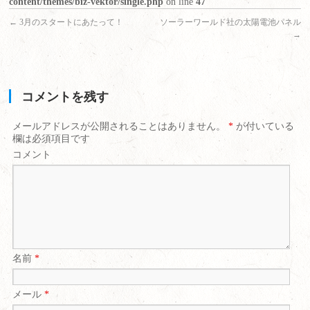
content/themes/biz-vektor/single.php
on line
47
←
3月のスタートにあたって！
ソーラーワールド社の太陽電池パネル
→
コメントを残す
メールアドレスが公開されることはありません。
*
が付いている
欄は必須項目です
コメント
名前
*
メール
*