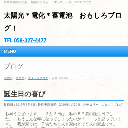
岐阜県瑞穂市の(有) 協栄ポンプ店 「すいすい工房」のブログです。
太陽光＊電化＊蓄電池 おもしろブロ
グ！
TEL
058-327-4477
MENU
ブログ
HOME
»
ブログ
»
スタッフブログ
»
誕生日の喜び
誕生日の喜び
投稿日 : 2015年3月4日
最終更新日時 : 2016年1月29日
カテゴリー :
スタッフブログ
お早うございます。 ３月３日は、私の５７歳の誕生日でし
た。 もうこんな年になってしまったのか？ っと思っていま
す。 我が家では、子供たち３人と家内とで５人の家族です。